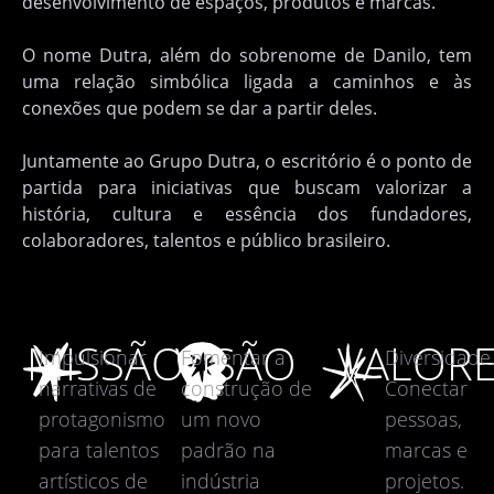
desenvolvimento de espaços, produtos e marcas.
O nome Dutra, além do sobrenome de Danilo, tem
uma relação simbólica ligada a caminhos e às
conexões que podem se dar a partir deles.
Juntamente ao Grupo Dutra, o escritório é o ponto de
partida para iniciativas que buscam valorizar a
história, cultura e essência dos fundadores,
colaboradores, talentos e público brasileiro.
MISSÃO
VISÃO
VALOR
Impulsionar
Fomentar a
Diversidade
narrativas de
construção de
Conectar
protagonismo
um novo
pessoas,
para talentos
padrão na
marcas e
artísticos de
indústria
projetos.