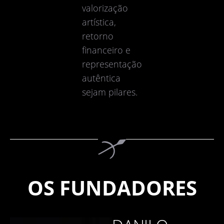
valorização
artística,
retorno
financeiro e
representação
autêntica
sejam pilares.
OS FUNDADORES