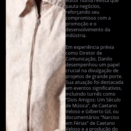
editor numa revista que
pauta negócios,
reforçando seu
compromisso com a
promoção e o
desenvolvimento da
indústria.
Em experiência prévia
como Diretor de
Comunicação, Danilo
desempenhou um papel
crucial na divulgação de
projetos de grande porte.
Sua atuação foi destacada
em eventos significativos,
incluindo turnês como
“Dois Amigos: Um Século
de Música”, de Caetano
Veloso e Gilberto Gil, ou
documentários “Narciso
em Férias” de Caetano
Veloso e a produção do