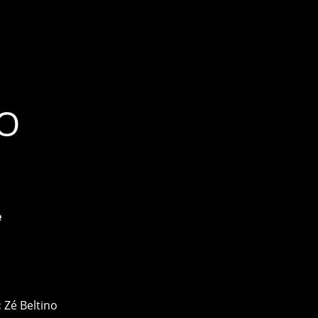
O
e
:
Zé Beltino